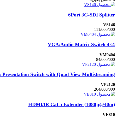
6Port 3G-SDI Splitter
VS146
111/000/000
4×4 VGA/Audio Matrix Switch
VM0404
84/000/000
s Presentation Switch with Quad View Multistreaming
VP2120
264/000/000
HDMI/IR Cat 5 Extender (1080p@40m)
VE810