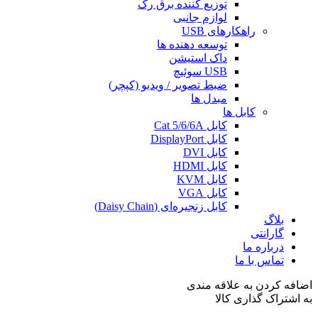
توزیع کننده برق رک
لوازم جانبی
راهکارهای USB
توسعه دهنده ها
داک استیشن
USB سوئیچ
ضبط تصویر / ویدیو (کپچر)
مبدل ها
کابل ها
کابل‌ Cat 5/6/6A
کابل‌ DisplayPort
کابل‌ DVI
کابل‌ HDMI
کابل‌ KVM
کابل‌ VGA
کابل‌ زنجیره‌ای (Daisy Chain)
بلاگ
گارانتی
درباره ما
تماس با ما
اضافه کردن به علاقه مندی
به اشتراک گذاری کالا