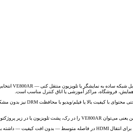
ن همایش، فروشگاه، مراکز آموزشی یا اتاق کنترل مناسب است.
پشتیبانی از HDMI 3D و Deep Color
بدون فضای زیاد یا نگرانی از آسیب.
برای انتقال HDMI در فاصله متوسط — بدون افت کیفیت — داشته باشی — VE800AR یکی از بهترین گزینه‌هاست.