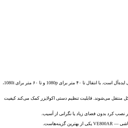
اگر می‌خواهی سیگنال HDMI را بدون کابل‌کشی بلند HDMI، با یک کابل شبکه ساده به نمایشگر یا تلویزیون منتقل کنی — VE800AR انتخابی ایده‌آل است. با انتقال تا ۴۰ متر برای 1080p و تا ۶۰ متر برای 1080i،
 و HDCP به این معنی است که حتی محتوای با کیفیت بالا یا فیلم/ویدیو با محافظت DRM نیز بدون مشکل منتقل می‌شوند. قابلیت تنظیم دستی اکولایزر کمک می‌کند کیفیت