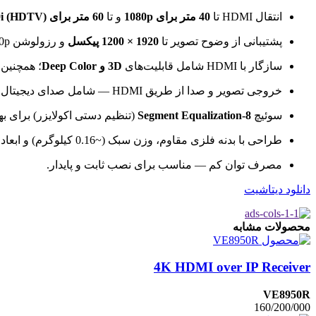
انتقال HDMI تا
40 متر برای 1080p
و تا
60 متر برای 1080i (HDTV)
پشتیبانی از وضوح تصویر تا
1920 × 1200 پیکسل
و رزولوشن Full HD 1080p.
سازگار با HDMI شامل قابلیت‌های
3D و Deep Color
؛ همچنین 
خروجی تصویر و صدا از طریق HDMI — شامل صدای دیجیتال — برای تجربه بصری و صوتی کامل.
سوئیچ
8-Segment Equalization
(تنظیم دستی اکولایزر) برای ب
طراحی با بدنه فلزی مقاوم، وزن سبک (~0.16 کیلوگرم) و ابعاد جمع‌وجور (~9.00 × 5.50 × 2.30 سانتی‌متر) — مناسب برای نصب رک‌مونت یا پشت نمایشگر.
مصرف توان کم — مناسب برای نصب ثابت و پایدار.
دانلود دیتاشیت
محصولات مشابه
4K HDMI over IP Receiver
VE8950R
160/200/000