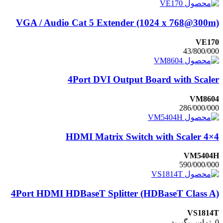
VGA / Audio Cat 5 Extender (1024 x 768@300m)
VE170
43/800/000
4Port DVI Output Board with Scaler
VM8604
286/000/000
4×4 HDMI Matrix Switch with Scaler
VM5404H
590/000/000
4Port HDMI HDBaseT Splitter (HDBaseT Class A)
VS1814T
0
تماس بگیرید