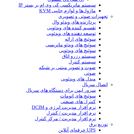
سیستم ماتریکسی کی وی ام بر بستر IP
ماژول‌ها و لوازم جانبی KVM
تجهیزات صوتی و تصویری
پردازنده های ویدئو وال
تقسیم کننده های ویدئویی
توسعه دهنده های ویدئویی
سوئیچ های ارائه
سوئیچ های‌ ویدئو ماتریسی
سوئیچ های ویدئویی
سیستم رزرو اتاق
سیستم کنترل
صوت و تصویر مبتنی بر شبکه
صوتی
مبدل های ویدئویی
اتصال سریال
سرور ایمن برای دستگاه های سریال
سوئیچ های اتومات
کنترل های صنعتی
نرم افزار مدیریت انرژی و DCIM
نرم افزار مدیریت / کنترل
نرم افزار مدیریت / مرکز کنترل
توزیع برق
UPS حرفه‌ای آنلاین