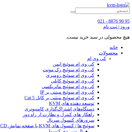
95 90 8876 - 021
ورود | ثبت نام
هیچ محصولی در سبد خرید نیست.
خانه
محصولات
کی وی ام
کی وی ام سوئیچ ایمن
کی وی ام سوئیچ رک مونت
کی وی ام سوئیچ رومیزی
کی وی ام سوئیچ کابلی
کی وی ام سوئیچ ماتریکسی
کی وی ام سوئیچ مبتنی بر IP
کی وی ام سوئیچ مبتنی بر کابل Cat 5
توسعه دهنده های KVM
دستگاه‌های اشتراک‌گذاری کامپیوتری
راهکار های کنترل و نظارت از راه دور
سرورهای کنسول سریال
سوئیچ ها / کنسول های KVM با صفحه نمایش LCD
ال سی دی کنسول