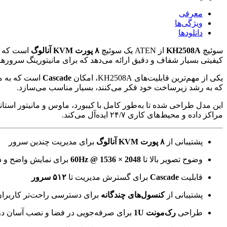
معرفی
ویژگی‌ها
دانلود‌ها
سوئیچ
KH2508A
از ATEN یک سوئیچ
۸ پورت KVM آنالوگ
است که ام
کیفیتی بسیار شفاف و دقیق ارائه می‌دهد که برای مانیتورینگ سرورها
یکی از مهم‌ترین قابلیت‌های KH2508A، امکان
Cascade
است که به مدیران IT اجازه می‌دهد شبک
که به رشد زیرساخت خود فکر می‌کنند، بسیار مناسب می‌سازد.
مراکز داده و محیط‌های کاری ۲۴/۷ ایده‌آل می‌کند.
پشتیبانی از
۸ پورت KVM آنالوگ
برای مدیریت چندین سرور
وضوح تصویر بالا تا
2048 × 1536 @ 60Hz
برای نمایش واضح و د
قابلیت
Cascade
برای گسترش مدیریت تا
۵۱۲ سرور
پشتیبانی از
کنسول‌های چندگانه
برای دسترسی راحت‌تر کاربرا
طراحی
رک‌مونت 1U
برای صرفه‌جویی در فضا و نصب آسان در 