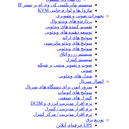
سیستم ماتریکسی کی وی ام بر بستر IP
ماژول‌ها و لوازم جانبی KVM
تجهیزات صوتی و تصویری
پردازنده های ویدئو وال
تقسیم کننده های ویدئویی
توسعه دهنده های ویدئویی
سوئیچ های ارائه
سوئیچ های‌ ویدئو ماتریسی
سوئیچ های ویدئویی
سیستم رزرو اتاق
سیستم کنترل
صوت و تصویر مبتنی بر شبکه
صوتی
مبدل های ویدئویی
اتصال سریال
سرور ایمن برای دستگاه های سریال
سوئیچ های اتومات
کنترل های صنعتی
نرم افزار مدیریت انرژی و DCIM
نرم افزار مدیریت / کنترل
نرم افزار مدیریت / مرکز کنترل
توزیع برق
UPS حرفه‌ای آنلاین