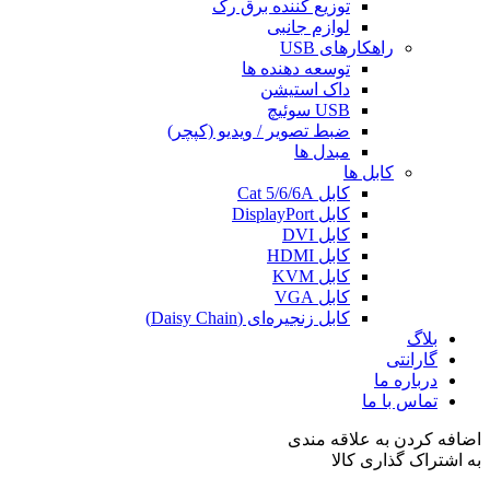
توزیع کننده برق رک
لوازم جانبی
راهکارهای USB
توسعه دهنده ها
داک استیشن
USB سوئیچ
ضبط تصویر / ویدیو (کپچر)
مبدل ها
کابل ها
کابل‌ Cat 5/6/6A
کابل‌ DisplayPort
کابل‌ DVI
کابل‌ HDMI
کابل‌ KVM
کابل‌ VGA
کابل‌ زنجیره‌ای (Daisy Chain)
بلاگ
گارانتی
درباره ما
تماس با ما
اضافه کردن به علاقه مندی
به اشتراک گذاری کالا