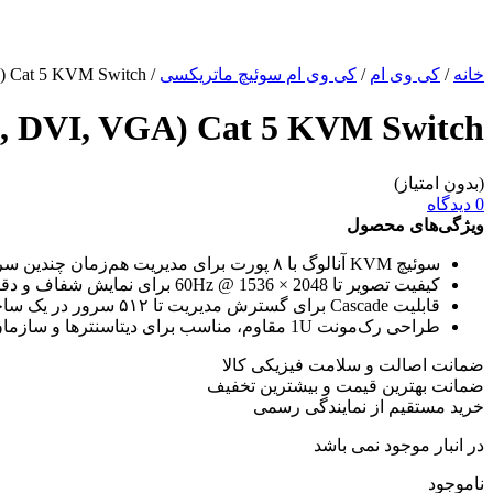
خانه
/
کی وی ام
/
کی وی ام سوئیچ ماتریکسی
/ 2Console 8Port Multi-Interface (DisplayPort, HDMI, DVI, VGA) Cat 5 KVM Switch
MI, DVI, VGA) Cat 5 KVM Switch
(بدون امتیاز)
0 دیدگاه
ویژگی‌های محصول
سوئیچ KVM آنالوگ با ۸ پورت برای مدیریت هم‌زمان چندین سرور
کیفیت تصویر تا 2048 × 1536 @ 60Hz برای نمایش شفاف و دقیق
قابلیت Cascade برای گسترش مدیریت تا ۵۱۲ سرور در یک ساختار سلسله‌مراتبی
طراحی رک‌مونت 1U مقاوم، مناسب برای دیتاسنترها و سازمان‌های بزرگ
ضمانت اصالت و سلامت فیزیکی کالا
ضمانت بهترین قیمت و بیشترین تخفیف
خرید مستقیم از نمایندگی رسمی
در انبار موجود نمی باشد
ناموجود