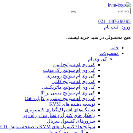
95 90 8876 - 021
ورود | ثبت نام
هیچ محصولی در سبد خرید نیست.
خانه
محصولات
کی وی ام
کی وی ام سوئیچ ایمن
کی وی ام سوئیچ رک مونت
کی وی ام سوئیچ رومیزی
کی وی ام سوئیچ کابلی
کی وی ام سوئیچ ماتریکسی
کی وی ام سوئیچ مبتنی بر IP
کی وی ام سوئیچ مبتنی بر کابل Cat 5
توسعه دهنده های KVM
دستگاه‌های اشتراک‌گذاری کامپیوتری
راهکار های کنترل و نظارت از راه دور
سرورهای کنسول سریال
سوئیچ ها / کنسول های KVM با صفحه نمایش LCD
ال سی دی کنسول