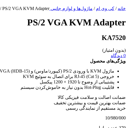
خانه
/
کی وی ام
/
ماژول‌ها و لوازم جانبی KVM
/ PS/2 VGA KVM Adapter
PS/2 VGA KVM Adapter
KA7520
(بدون امتیاز)
0 دیدگاه
ویژگی‌های محصول
ماژول KVM با ورودی PS/2 (کیبورد/ماوس) و VGA (HDB-15)
خروجی RJ-45 (Cat 5) برای اتصال به سوئیچ KVM
پشتیبانی از وضوح تا 1920 × 1200 پیکسل
قابلیت Hot-Plug بدون نیاز به خاموش‌کردن سیستم
ضمانت اصالت و سلامت فیزیکی کالا
ضمانت بهترین قیمت و بیشترین تخفیف
خرید مستقیم از نمایندگی رسمی
10/980/000
370 عدد در انبار