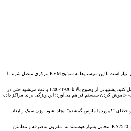
در محیط‌هایی که رایانه‌های دارای پورت PS/2 و VGA هنوز به کار می‌روند، مخصوصاً در مراکز داده، اتاق‌های سرور، رک‌ها و تجهیزات صنعتی، نیاز است تا این سیستم‌ها به سوئیچ KVM مرکزی متصل شوند تا
با استفاده از این ماژول، فقط کافی است کابل Cat 5 بین ماژول و سوئیچ KVM وصل شود و سپس ورودی‌های PS/2 و VGA را به رایانه متصل کنید. پشتیبانی از وضوح بالا تا 1920×1200 باعث می‌شود حتی در
Hot-P نیز امکان تعویض یا افزودن رایانه را بدون نیاز به خاموش کردن سیستم فراهم می‌آورد؛ این ویژگی برای مراکز داده
و خطای “کیبورد یا ماوس گمشده” ایجاد نشود. وزن سبک و ابعاد
اگر پروژه شما شامل چند رایانه PS/2 & VGA هست که می‌خواهید آن‌ها را با کمترین کابل‌کشی و بیشترین نظم به کنسول KVM متصل کنید، KA7520 انتخابی بسیار هوشمندانه، مقرون به‌صرفه و مطمئن