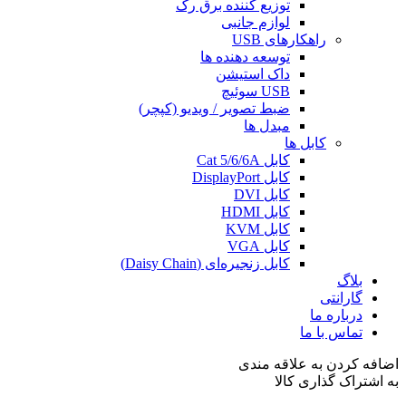
توزیع کننده برق رک
لوازم جانبی
راهکارهای USB
توسعه دهنده ها
داک استیشن
USB سوئیچ
ضبط تصویر / ویدیو (کپچر)
مبدل ها
کابل ها
کابل‌ Cat 5/6/6A
کابل‌ DisplayPort
کابل‌ DVI
کابل‌ HDMI
کابل‌ KVM
کابل‌ VGA
کابل‌ زنجیره‌ای (Daisy Chain)
بلاگ
گارانتی
درباره ما
تماس با ما
اضافه کردن به علاقه مندی
به اشتراک گذاری کالا