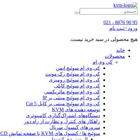
95 90 8876 - 021
ورود | ثبت نام
هیچ محصولی در سبد خرید نیست.
خانه
محصولات
کی وی ام
کی وی ام سوئیچ ایمن
کی وی ام سوئیچ رک مونت
کی وی ام سوئیچ رومیزی
کی وی ام سوئیچ کابلی
کی وی ام سوئیچ ماتریکسی
کی وی ام سوئیچ مبتنی بر IP
کی وی ام سوئیچ مبتنی بر کابل Cat 5
توسعه دهنده های KVM
دستگاه‌های اشتراک‌گذاری کامپیوتری
راهکار های کنترل و نظارت از راه دور
سرورهای کنسول سریال
سوئیچ ها / کنسول های KVM با صفحه نمایش LCD
ال سی دی کنسول