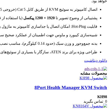
خواهد بود.
اتصال کامپیوتر به سوئیچ KVM از طریق کابل Cat 5 (خروجی RJ-45) و ورودی‌های PS/2 کیبورد و ماوس + VGA (HDB-15) تصویر.
پشتیبانی از وضوح تصویر تا
1920 × 1200 پیکسل
(با استفاده از قابلیت Reduced Blanking) برای انتق
قابلیت Hot-Plug: امکان اتصال یا جداسازی کامپیوتر به ماژول بدون خاموش کردن سوئیچ یا اختلال در سیستم.
شبیه‌سازی کیبورد و ماوس جهت اطمینان از عملکرد صحیح سرو
بدنه جمع‌وجور و وزن سبک (حدود 0.14 کیلوگرم)، مناسب نصب در رک یا فضای محدود. ابعاد: تقریباً 9.00 × 4.30 × 2.18 سانتی‌متر.
طراحی ویژه برای برند ATEN، سازگار با بسیاری از سوئیچ‌های Cat 5 KVM این برند مانند KH1508A، KH1516A، KH2508A و KH2516A.
دانلود دیتاشیت
محصولات مشابه
8Port Health Manager KVM Switch
KH98
0
تماس بگیرید