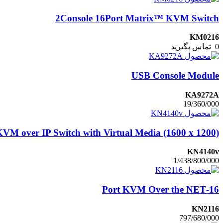
2Console 16Port Matrix™ KVM Switch
KM0216
0
تماس بگیرید
USB Console Module
KA9272A
19/360/000
KVM over IP Switch with Virtual Media (1600 x 1200)
KN4140v
1/438/800/000
16-Port KVM Over the NET
KN2116
797/680/000