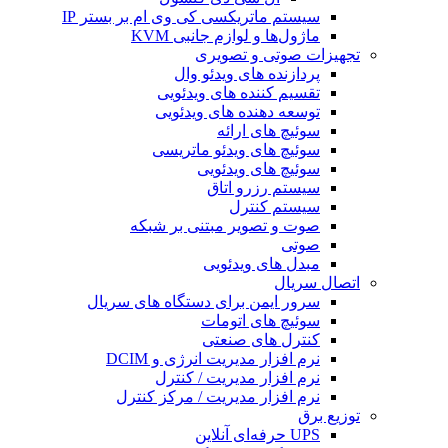
سیستم ماتریکسی کی وی ام بر بستر IP
ماژول‌ها و لوازم جانبی KVM
تجهیزات صوتی و تصویری
پردازنده های ویدئو وال
تقسیم کننده های ویدئویی
توسعه دهنده های ویدئویی
سوئیچ های ارائه
سوئیچ های‌ ویدئو ماتریسی
سوئیچ های ویدئویی
سیستم رزرو اتاق
سیستم کنترل
صوت و تصویر مبتنی بر شبکه
صوتی
مبدل های ویدئویی
اتصال سریال
سرور ایمن برای دستگاه های سریال
سوئیچ های اتومات
کنترل های صنعتی
نرم افزار مدیریت انرژی و DCIM
نرم افزار مدیریت / کنترل
نرم افزار مدیریت / مرکز کنترل
توزیع برق
UPS حرفه‌ای آنلاین